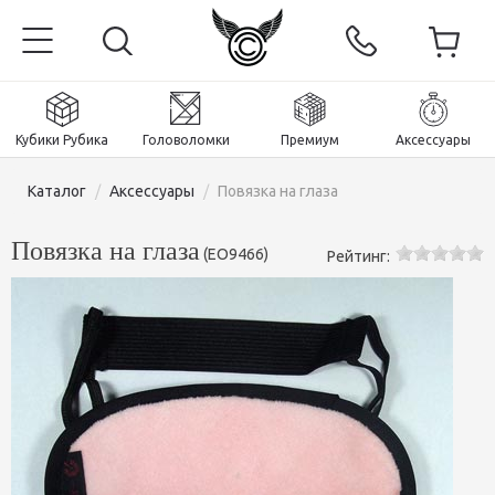
Кубики Рубика
Головоломки
Премиум
Аксессуары
Каталог
/
Аксессуары
/
Повязка на глаза
Повязка на глаза
(
EO9466
)
Рейтинг:
Главная
Магнитные и премиум
Кубики Рубика
Головоломки
Кубики 2x2x2
Аксессуары
Кубики Рубика 3х3х3
Пираминксы (тетраэдры)