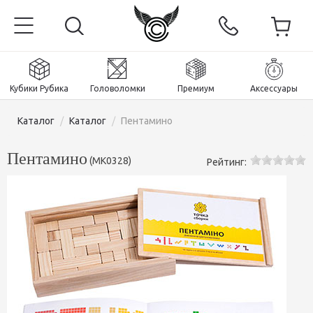
Кубики Рубика
Головоломки
Премиум
Аксессуары
Каталог
/
Каталог
/
Пентамино
Пентамино
(
MK0328
)
Рейтинг:
Главная
Магнитные и премиум
Кубики Рубика
Головоломки
Кубики 2x2x2
Аксессуары
Кубики Рубика 3х3х3
Пираминксы (тетраэдры)