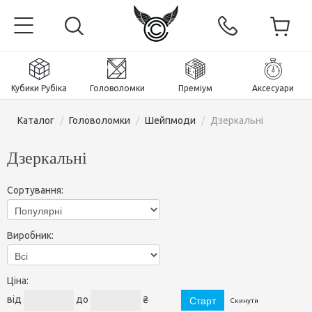
Кубики Рубіка
Головоломки
Преміум
Аксесуари
Каталог
/
Головоломки
/
Шейпмоди
/
Дзеркальні
Дзеркальні
Головна
Сортування:
Магнітні та преміум
Виробник:
Кубики Рубіка
Головоломки
Кубики 2x2x2
Ціна:
Аксесуари
Кубики Рубіка 3х3х3
Пірамінкси (тетраедри)
від
до
₴
Скинути