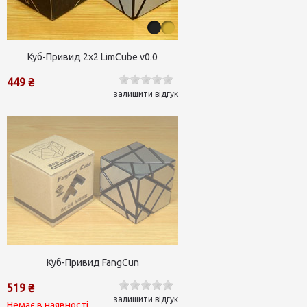
Куб-Привид 2х2 LimCube v0.0
449 ₴
залишити відгук
Куб-Привид FangCun
519 ₴
залишити відгук
Немає в наявності