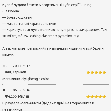
Було б чудово бачити в асортименті куби серії "Cubing
Наклейки
Кубики 4x4x4
Мегамінкси / Кіломінкси
Мастило
Брелки та Міні (≤55 мм)
Classroom".
Оплата/доставка
Кубики 5х5х5
Ск’юби
Таймери та килимки
на 2х2 та 3х3
Стандарт (56-59 мм)
— Вони бюджетні
— мають топові характеристики
Контакти
Кубики 6х6х6
Скваєри
Сумки, мішечки, бокси
на великі куби
Максі (≥60 мм)
— користуються дуже великою популярністю закордоном. Такі
Про нас
Кубики 7х7х7
Годинники, Магії, Змійки
Запчастини
на 12-гранники
як: mf3rs, mf3rs2, cubing classroom pyraminx і т.д.
Кубики 8x8x8 — 17x17x17
Унікальні
А так магазин прекрасний і з найадекватнішими по всій Україні
цінами.
Кубоїди N×M×P
Шейпмоди
Додекаедри
Стікермоди
Гір-куби
Ікосаедри
Дзеркальні
# 2
20.11.2017
Хан, Харьков
Super / Crazy
Піраморфікси
Мегаминкс qiyi qiheng s color
Дерев’яні
# 3
06.09.2016
Фёдор, Милан
В разделе Мегаминксы (додекаэдры) нет тераминкса и
петаминкса.