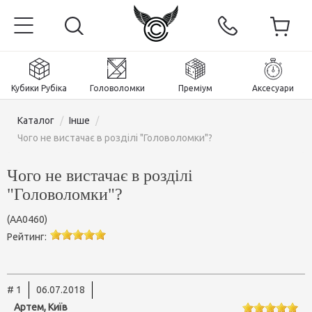
Кубики Рубіка
Головоломки
Преміум
Аксесуари
Каталог
/
Інше
/
Чого не вистачає в розділі "Головоломки"?
Чого не вистачає в розділі
Головна
"Головоломки"?
Магнітні та преміум
(
AA0460
)
Рейтинг:
Кубики Рубіка
Головоломки
Кубики 2x2x2
# 1
06.07.2018
Аксесуари
Кубики Рубіка 3х3х3
Пірамінкси (тетраедри)
Артем, Київ