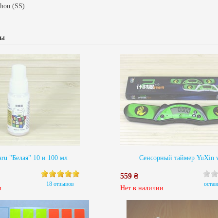
hou (SS)
ры
ru "Белая" 10 и 100 мл
Сенсорный таймер YuXin 
559 ₴
18 отзывов
остав
и
Нет в наличии