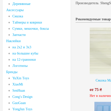
Производитель:
ShengS
Деревянные
Аксессуары
Смазка
Рекомендуемые това
Таймеры и коврики
Сумки, мешочки, боксы
Запчасти
Наклейки
на 2х2 и 3х3
на большие кубы
на 12-гранники
Логотипы
Бренды
YuXin Toys
Смазка Ma
XiaoMi
от 75 ₴
SenHuan
Нет в наличи
Cong's Design
GuoGuan
YongJun Toys