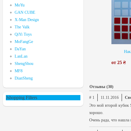
MoYu
GAN CUBE
X-Man Design
The Valk
QiYi Toys
MoFangGe
DaYan
Нак
LanLan
от 25 ₴
ShengShou
MF8
DianSheng
Отзывы (30)
Jshopping Filters
# 1
11.11.2016
Св
Это мой второй кубик 
хорошо.
Очень рада, что нашла