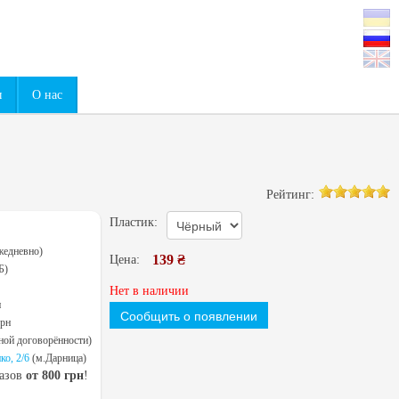
0
ы
О нас
Рейтинг:
Пластик:
жедневно)
139 ₴
Цена:
Б)
Нет в наличии
н
Сообщить о появлении
грн
ной договорённости)
ко, 2/6
(м.Дарница)
казов
от 800 грн
!