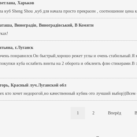
ветлана, Харьков
 куб Sheng Shou ,куб для начала просто прекрасен , соотношение цена кач
аташа, Виноградів, Виноградівський, В Комяти
уках!
атьяна, г.Луганск
 очень понравился.Он быстрый,хорошо режет углы и очень стабильный.Я 
покупки куба ослабить винты на 2 оборота и обклеить флю стикерами.В
горь, Красный луч.Луганской обл
ех кто хочет недорогой,но качественный кубик-это лучший выбор))Всем 
1
2
Вперёд
В