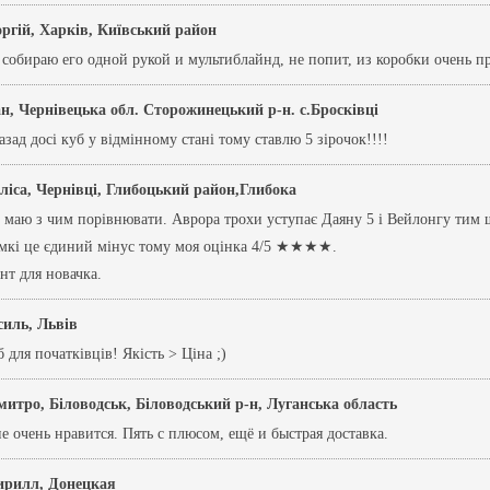
оргій, Харків, Київський район
 собираю его одной рукой и мультиблайнд, не попит, из коробки очень п
ан, Чернівецька обл. Сторожинецький р-н. с.Бросківці
азад досі куб у відмінному стані тому ставлю 5 зірочок!!!!
ліса, Чернівці, Глибоцький район,Глибока
 маю з чим порівнювати. Аврора трохи уступає Даяну 5 і Вейлонгу тим щ
умкі це єдиний мінус тому моя оцінка 4/5 ★★★★.
нт для новачка.
силь, Львів
 для початківців! Якість > Ціна ;)
митро, Біловодськ, Біловодський р-н, Луганська область
 очень нравится. Пять с плюсом, ещё и быстрая доставка.
ирилл, Донецкая