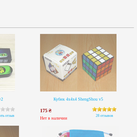
v2
Кубик 4х4х4 ShengShou v5
175 ₴
ить отзыв
28 отзывов
Нет в наличии