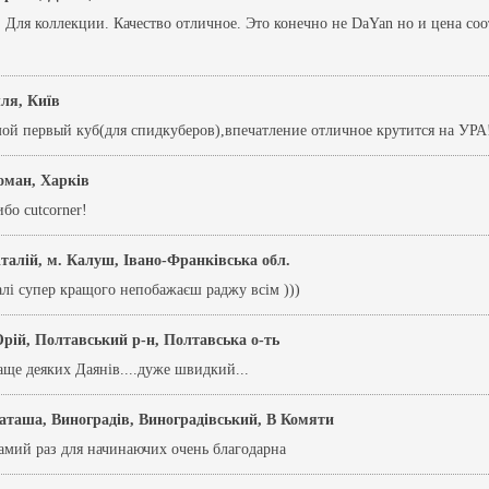
 Для коллекции. Качество отличное. Это конечно не DaYan но и цена соо
лля, Київ
ой первый куб(для спидкуберов),впечатление отличное крутится на УРА!
оман, Харків
бо cutcorner!
італій, м. Калуш, Івано-Франківська обл.
алі супер кращого непобажаєш раджу всім )))
рій, Полтавський р-н, Полтавська о-ть
аще деяких Даянів....дуже швидкий...
аташа, Виноградів, Виноградівський, В Комяти
амий раз для начинаючих очень благодарна