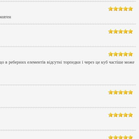
риятен
о в реберних елементів відсутні торпедки і через це куб частіше може