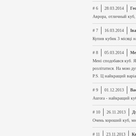
# 6
28.03.2014
Ге
Аврора, отличный куб,
# 7
16.03.2014
Ів
Купив кубик 3 місяці н
# 8
05.03.2014
Ме
Мені сподобався куб. Я
розлітатися. На мою д
P.S. Ц найкращий варіа
# 9
01.12.2013
Ва
Aurora - найкращий куб
# 10
26.11.2013
Д
Очень хороший куб, мне
# 11
23.11.2013
К