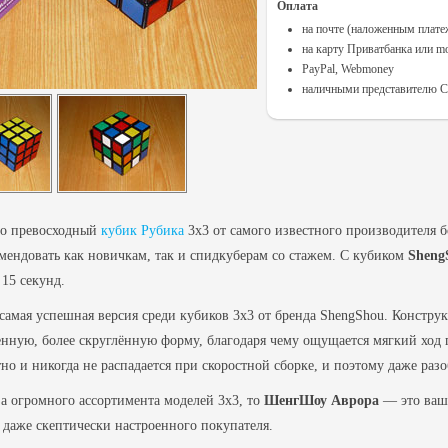
Оплата
на почте (наложенным плат
на карту Приватбанка или m
PayPal, Webmoney
наличными представителю Cu
о превосходный
кубик Рубика
3х3 от самого известного производителя 
омендовать как новичкам, так и спидкуберам со стажем. С кубиком
Sheng
15 секунд.
 самая успешная версия среди кубиков 3x3 от бренда ShengShou. Конст
нную, более скруглённую форму, благодаря чему ощущается мягкий ход 
отно и никогда не распадается при скоростной сборке, и поэтому даже раз
за огромного ассортимента моделей 3х3, то
ШенгШоу Аврора
— это ваш 
даже скептически настроенного покупателя.