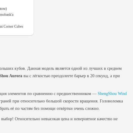
ежом)
onobank'а
t Corner Cubes
больших кубов. Данная модель является одной из лучших в среднем
Shou Aurora
вы с лёгкостью преодолеете барьер в 20 секунд, а при
рукция элементов по сравнению с предшественником —
ShengShou Wind
граней при относительно большой скорости вращения. Головоломка
обрать её по частям без помощи отвёртки очень сложно.
выбор! Относительно невысокая цена и невероятное качество не