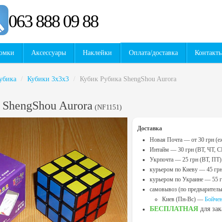
063 888 09 88
омки
Аксессуары
Наклейки
Оплата/доставка
Контакт
убика
/
Кубики 3х3х3
/
Кубик Рубика ShengShou Aurora
 ShengShou Aurora
(
NF1151
)
Доставка
Новая Почта — от 30 грн (е
Интайм — 30 грн (ВТ, ЧТ, С
Укрпочта — 25 грн (ВТ, ПТ)
курьером по Киеву — 45 гр
курьером по Украине — 55 
самовывоз (по предваритель
Киев (Пн-Вс) —
Бойчен
БЕСПЛАТНАЯ
для за