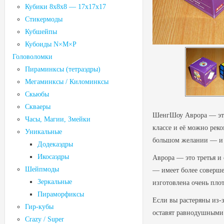
Кубики 8х8х8 — 17х17х17
Стикермоды
Кубшейпы
Кубоиды N×M×P
Головоломки
Пираминксы (тетраэдры)
Мегаминксы / Киломинксы
Скьюбы
Скваеры
ШенгШоу Аврора
— эт
Часы, Магии, Змейки
классе и её можно рек
Уникальные
большом желании — и 
Додекаэдры
Икосаэдры
Аврора — это третья и
Шейпмоды
— имеет более соверше
Зеркальные
изготовлена ​​очень пл
Пираморфиксы
Если вы растеряны из-
Гир-кубы
оставят равнодушными 
Crazy / Super