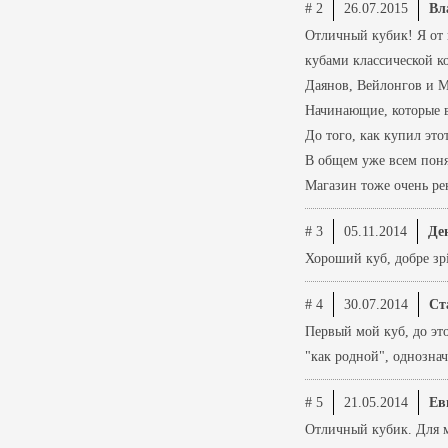
# 2
26.07.2015
Вл
Отличный кубик! Я от н
кубами классической ко
Даянов, Вейлонгов и Мо
Начинающие, которые в
До того, как купил это
В общем уже всем поня
Магазин тоже очень ре
# 3
05.11.2014
Ден
Хороший куб, добре зрі
# 4
30.07.2014
Ст
Первый мой куб, до это
"как родной", однозна
# 5
21.05.2014
Ев
Отличный кубик. Для ме