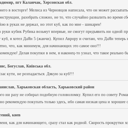
адимир, пгт Каланчак, Херсонская обл.
его в восторге! Мелиса из Черновцов написала, что он может рассыпатьс
нструкции, разобрать сложно, не то, что случайно развалить во время сб
ю в руках не держал, но этот куб, как по мне - шикарен!
 руки кубик Рубика возьмут впервые, не смогут предъявить ни одной пр
т куб, я хотел ДаЯн 5 (жанчи). Купил Аврору и считаю, что ДаЯн теперь
тно, что, как минимум, для начинающих это самое оно!!!
комендую! Делая покупки в нем, я наконец-то узнал, что такое реально 
ис, Богуслав, Київська обл.
зає кути, не розпадається. Дякую за куб!!!
анислав, Харьковская область, Харьковский район
го ни разу не собирал подобную головоломку. Купил его по совету Роман
чно рекомендую покупать только здесь, ибо самая низкая цена и хорошее
гений, киев
ня, как для начинающего, сразу стал как родной. Скорость прокрутки хо