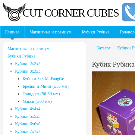
CUT CORNER CUBES
Главная
Магнитные и премиум
Кубики Рубика
Головол
Каталог
/
Кубики Р
Магнитные и премиум
Кубики Рубика
Кубик Рубика
Кубики 2x2x2
Кубики 3х3х3
Кубики 3х3 MoFangGe
Брелки и Мини (≤55 мм)
Стандарт (56-59 мм)
Макси (≥60 мм)
Кубики 4x4x4
Кубики 5х5х5
Кубики 6х6х6
Кубики 7х7х7