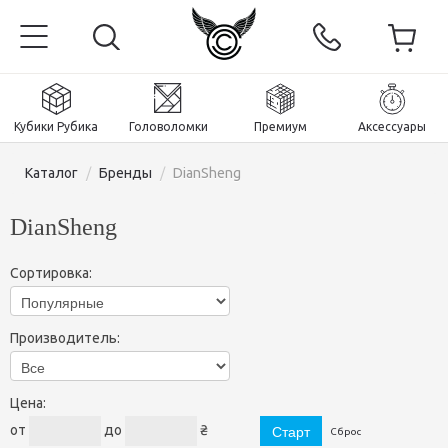
Кубики Рубика
Головоломки
Премиум
Аксессуары
Каталог
/
Бренды
/
DianSheng
DianSheng
Главная
Сортировка:
Магнитные и премиум
Производитель:
Кубики Рубика
Головоломки
Кубики 2x2x2
Цена:
Аксессуары
Кубики Рубика 3х3х3
Пираминксы (тетраэдры)
от
до
₴
Сброс