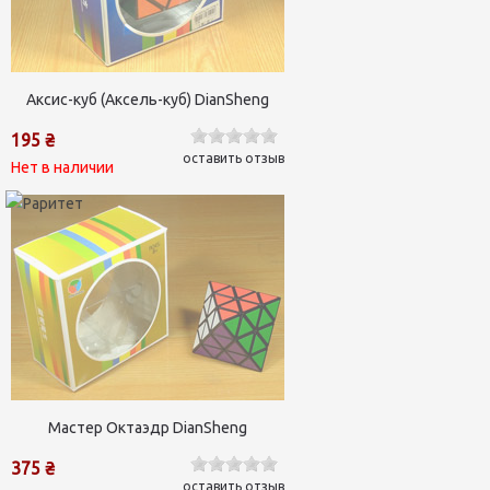
Аксис-куб (Аксель-куб) DianSheng
195 ₴
оставить отзыв
Нет в наличии
Мастер Октаэдр DianSheng
375 ₴
оставить отзыв