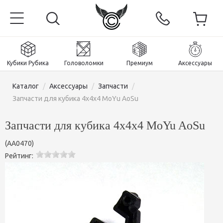
Кубики Рубика
Головоломки
Премиум
Аксессуары
Каталог
/
Аксессуары
/
Запчасти
/
Запчасти для кубика 4х4х4 MoYu AoSu
Запчасти для кубика 4х4х4 MoYu AoSu
Главная
(
AA0470
)
Магнитные и премиум
Рейтинг:
Кубики Рубика
Головоломки
Кубики 2x2x2
Аксессуары
Кубики Рубика 3х3х3
Пираминксы (тетраэдры)