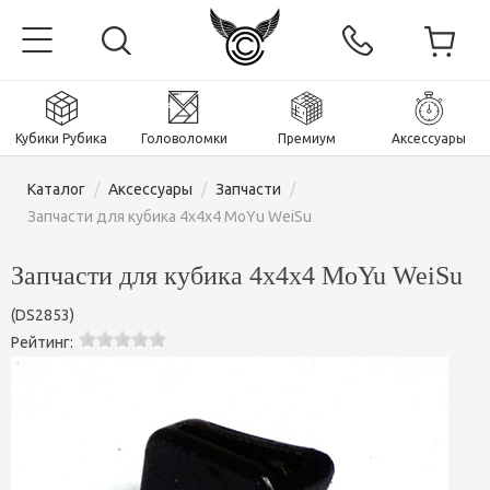
Кубики Рубика
Головоломки
Премиум
Аксессуары
Каталог
/
Аксессуары
/
Запчасти
/
Запчасти для кубика 4х4х4 MoYu WeiSu
Запчасти для кубика 4х4х4 MoYu WeiSu
Главная
(
DS2853
)
Магнитные и премиум
Рейтинг:
Кубики Рубика
Головоломки
Кубики 2x2x2
Аксессуары
Кубики Рубика 3х3х3
Пираминксы (тетраэдры)