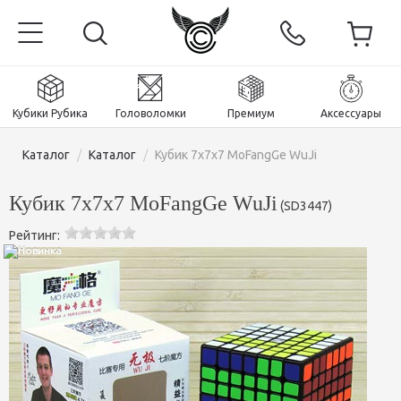
Кубики Рубика
Головоломки
Премиум
Аксессуары
Каталог
/
Каталог
/
Кубик 7х7х7 MoFangGe WuJi
Кубик 7х7х7 MoFangGe WuJi
(
SD3447
)
Рейтинг:
Главная
Магнитные и премиум
Кубики Рубика
Головоломки
Кубики 2x2x2
Аксессуары
Кубики Рубика 3х3х3
Пираминксы (тетраэдры)