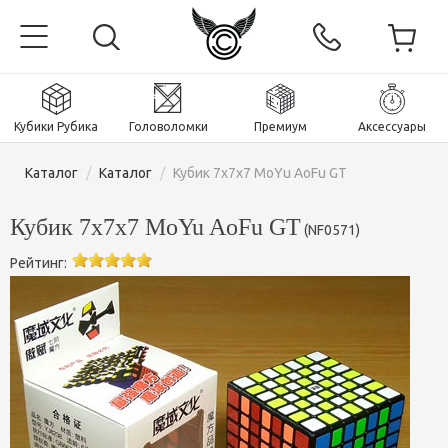
Кубики Рубика
Головоломки
Премиум
Аксессуары
Каталог
/
Каталог
/
Кубик 7х7х7 MoYu AoFu GT
Кубик 7х7х7 MoYu AoFu GT
(
NF0571
)
Рейтинг:
Главная
Магнитные и премиум
Кубики Рубика
Головоломки
Кубики 2x2x2
Аксессуары
Кубики Рубика 3х3х3
Пираминксы (тетраэдры)