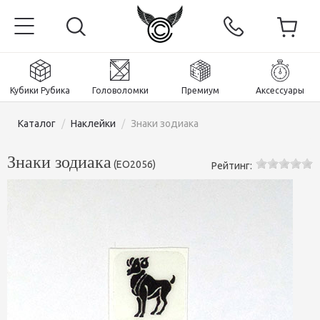
Кубики Рубика
Головоломки
Премиум
Аксессуары
Каталог
/
Наклейки
/
Знаки зодиака
Знаки зодиака
(
EO2056
)
Рейтинг:
Главная
Магнитные и премиум
Кубики Рубика
Головоломки
Кубики 2x2x2
Аксессуары
Кубики Рубика 3х3х3
Пираминксы (тетраэдры)