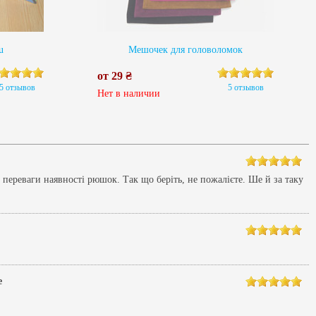
u
Мешочек для головоломок
от 29 ₴
5 отзывов
5 отзывов
Нет в наличии
переваги наявності рюшок. Так що беріть, не пожалієте. Ше й за таку
е