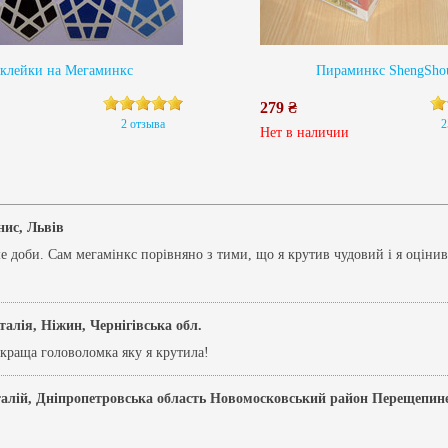
клейки на Мегаминкс
Пираминкс ShengSho
279 ₴
2 отзыва
2
Нет в наличии
нис, Львів
 доби. Сам мегамінкс порівняно з тими, що я крутив чудовий і я оцінив 
талія, Ніжин, Чернігівська обл.
йкраща головоломка яку я крутила!
талій, Дніпропетровська область Новомосковський район Перещепин