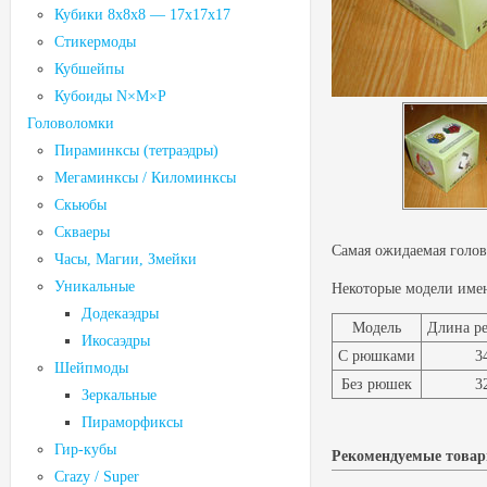
Кубики 8х8х8 — 17х17х17
Стикермоды
Кубшейпы
Кубоиды N×M×P
Головоломки
Пираминксы (тетраэдры)
Мегаминксы / Киломинксы
Скьюбы
Скваеры
Самая ожидаемая голо
Часы, Магии, Змейки
Уникальные
Некоторые модели име
Додекаэдры
Модель
Длина ре
Икосаэдры
С рюшками
3
Шейпмоды
Без рюшек
3
Зеркальные
Пираморфиксы
Гир-кубы
Рекомендуемые това
Crazy / Super