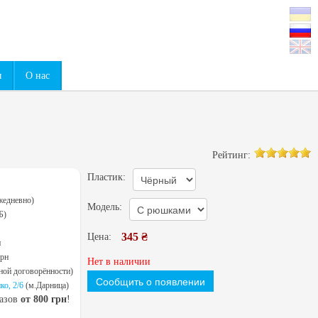
0
ы
О нас
Рейтинг:
Пластик:
жедневно)
Модель:
Б)
345 ₴
Цена:
н
грн
Нет в наличии
ной договорённости)
Сообщить о появлении
ко, 2/6
(м.Дарница)
казов
от 800 грн
!