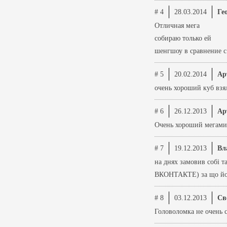
# 4
28.03.2014
Ге
Отличная мега
собираю только ей
шенгшоу в сравнение с
# 5
20.02.2014
Ар
очень хороший куб взя
# 6
26.12.2013
Ар
Очень хороший мегамин
# 7
19.12.2013
Вл
на днях замовив собі т
ВКОНТАКТЕ) за що йому
# 8
03.12.2013
Св
Головоломка не очень с