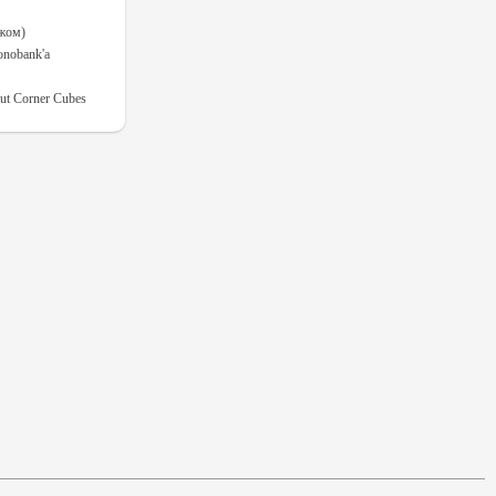
ежом)
onobank'а
t Corner Cubes