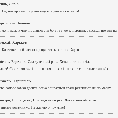
силь, Львів
Все, що про нього розповідають дійсно - правда!
ргій, смт. Іванків
 мені нема з чим порівнювати бо він в мене перший, здається що він н
лексей, Харьков
 Качественный, легко вращается, как и все Dayan
аїса, с. Берездів, Славутський р-н., Хмельнилька обл.
вся! Якість висока і ціна нижча ніж в інших інтернет-магазинах))
іхаель , Тернопіль
ва головоломка досить легко збирається грані рухаються як по маслу.
митро, Біловодськ, Біловодський р-н, Луганська область
венный мегаминкс, Не жалею о покупке!