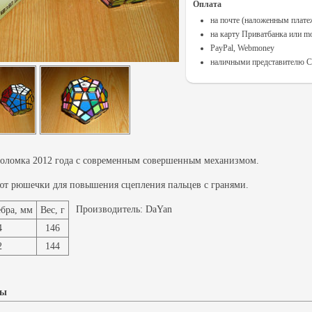
Оплата
на почте (наложенным плат
на карту Приватбанка или m
PayPal, Webmoney
наличными представителю Cu
воломка 2012 года с современным совершенным механизмом.
ют рюшечки для повышения сцепления пальцев с гранями.
Производитель:
DaYan
бра, мм
Вес, г
4
146
2
144
ры