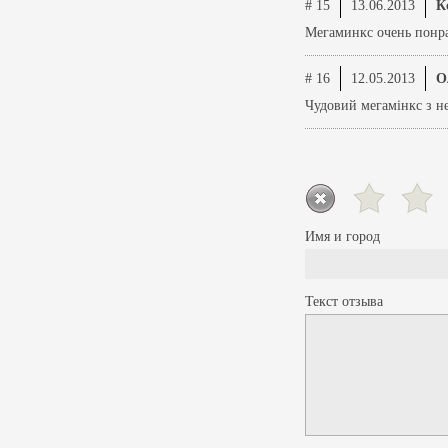
# 15
13.06.2013
К
Мегаминкс очень понр
# 16
12.05.2013
О
Чудовий мегамiнкс з н
Имя и город
Текст отзыва