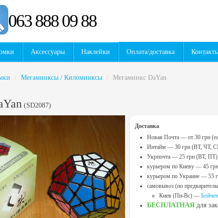
063 888 09 88
омки
Аксессуары
Наклейки
Оплата/доставка
Контакт
мки
/
Мегаминксы / Киломинксы
/
Мегаминкс DaYan
aYan
(
SD2087
)
Доставка
Новая Почта — от 30 грн (е
Интайм — 30 грн (ВТ, ЧТ, С
Укрпочта — 25 грн (ВТ, ПТ)
курьером по Киеву — 45 гр
курьером по Украине — 55 
самовывоз (по предваритель
Киев (Пн-Вс) —
Бойчен
БЕСПЛАТНАЯ
для за