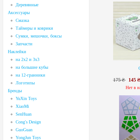
Деревянные
Аксессуары
Смазка
Таймеры и коврики
Сумки, мешочки, боксы
Запчасти
Наклейки
на 2х2 и 3х3
на большие кубы
на 12-гранники
175 ₴
145 ₴
Логотипы
Нет в 
Бренды
YuXin Toys
XiaoMi
SenHuan
Cong's Design
GuoGuan
YongJun Toys