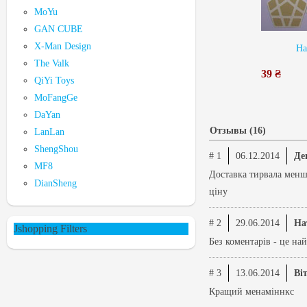
MoYu
GAN CUBE
X-Man Design
На
The Valk
39 ₴
QiYi Toys
MoFangGe
DaYan
Отзывы (16)
LanLan
ShengShou
# 1
06.12.2014
Де
MF8
Доставка тирвала менше
DianSheng
ціну
# 2
29.06.2014
На
Jshopping Filters
Без коментарів - це на
# 3
13.06.2014
Ві
Кращий менаміннкс