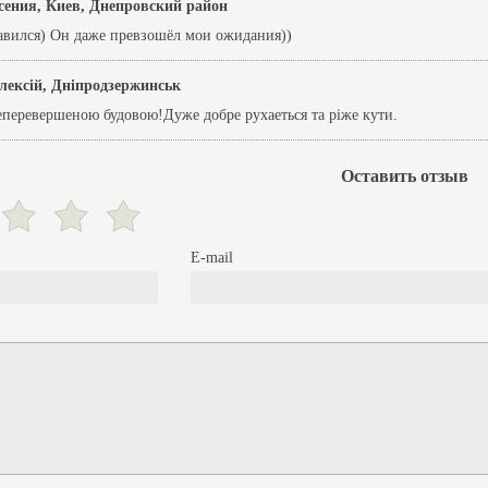
сения, Киев, Днепровский район
авился) Он даже превзошёл мои ожидания))
лексiй, Днiпродзержинськ
еперевершеною будовою!Дуже добре рухаеться та рiже кути.
Оставить отзыв
E-mail