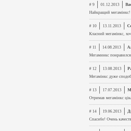
# 9
01.12.2013
Ва
Найкращий мегамінкс! 
# 10
13.11.2013
Се
Класний мегамінкс, хоч
# 11
14.08.2013
А
Мегаминкс понравился.
# 12
13.08.2013
Р
Мегамінкс дуже сподоба
# 13
17.07.2013
М
Отримав мегамінкс ціка
# 14
19.06.2013
Д
Спасибо! Очень качест