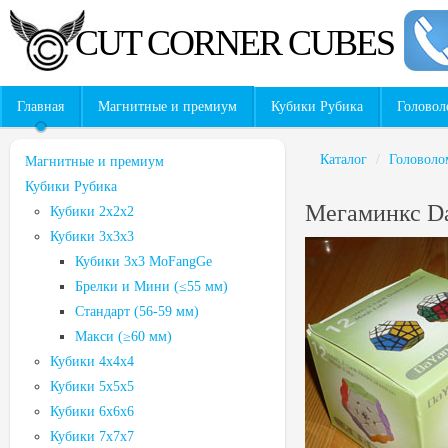
CUT CORNER CUBES
Главная
Магнитные и премиум
Кубики Рубика
Головол
Каталог
/
Головоло
Магнитные и премиум
Кубики Рубика
Мегаминкс D
Кубики 2x2x2
Кубики 3х3х3
Кубики 3х3 MoFangGe
Брелки и Мини (≤55 мм)
Стандарт (56-59 мм)
Макси (≥60 мм)
Кубики 4x4x4
Кубики 5х5х5
Кубики 6х6х6
Кубики 7х7х7