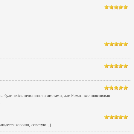
ча були якісь непонятки з листами, але Роман все пояснював
)
ащается хорошо, советую. ;)