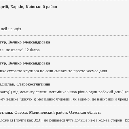
оргій, Харків, Київський район
 ней не идёт
тур, Велико олександровка
л и не жалею! 12 балов
тур, Велико олександровка
кс суховато крутилса но если смазать то просто космос даян
адислав, Старокостянтинів
акого))) від моменту сплати мегамінкс йшов рівно один робочий день) хо
 велике "дякую")) мегамінкс чудовий, як відомо, це найкращий бренд
етлана, Одесса, Малиновский район, Одесская область
ложная (почти как 3х3), но решается чуть дольше из-за кол-ва сторон. Вр