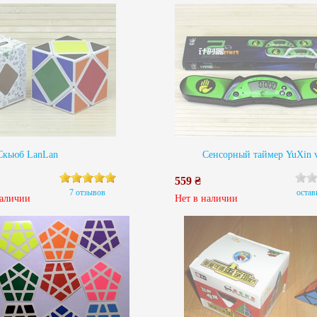
Скьюб LanLan
Сенсорный таймер YuXin 
559 ₴
7 отзывов
остав
наличии
Нет в наличии