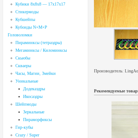
Кубики 8х8х8 — 17х17х17
Стикермоды
Кубшейпы
Кубоиды N×M×P
Головоломки
Пираминксы (тетраэдры)
Мегаминксы / Киломинксы
Скьюбы
Скваеры
Производитель:
LingA
Часы, Магии, Змейки
Уникальные
Додекаэдры
Рекомендуемые това
Икосаэдры
Шейпмоды
Зеркальные
Пираморфиксы
Гир-кубы
Crazy / Super