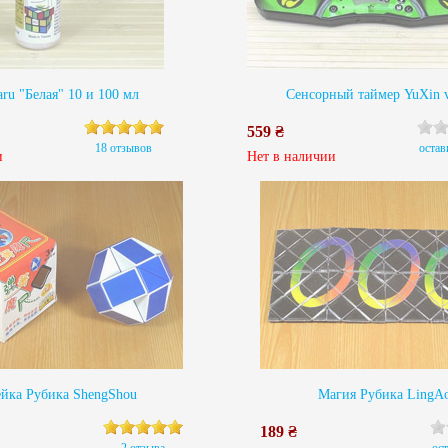
ru "Белая" 10 и 100 мл
Сенсорный таймер YuXin 
559 ₴
18 отзывов
остав
и
Нет в наличии
йка Рубика ShengShou
Магия Рубика LingA
189 ₴