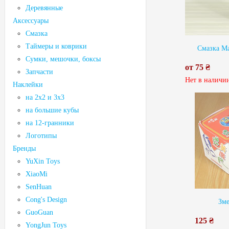
Деревянные
Аксессуары
Смазка
Таймеры и коврики
Смазка Ma
Сумки, мешочки, боксы
от 75 ₴
Запчасти
Нет в наличи
Наклейки
на 2х2 и 3х3
на большие кубы
на 12-гранники
Логотипы
Бренды
YuXin Toys
XiaoMi
SenHuan
Cong's Design
Зме
GuoGuan
125 ₴
YongJun Toys