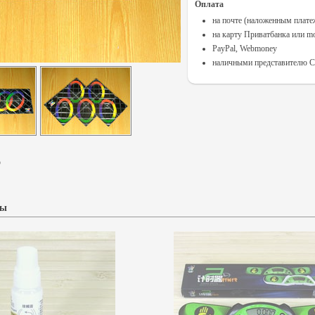
Оплата
на почте (наложенным плат
на карту Приватбанка или m
PayPal, Webmoney
наличными представителю Cu
o
ры