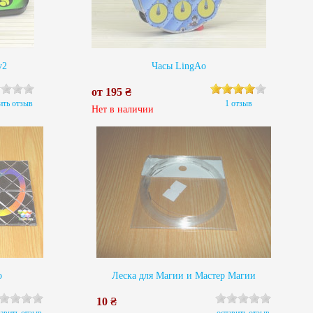
v2
Часы LingAo
от 195 ₴
ить отзыв
1 отзыв
Нет в наличии
o
Леска для Магии и Мастер Магии
10 ₴