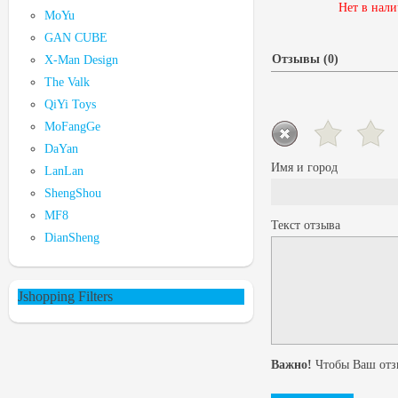
Нет в нал
MoYu
GAN CUBE
Отзывы (0)
X-Man Design
The Valk
QiYi Toys
MoFangGe
DaYan
Имя и город
LanLan
ShengShou
MF8
Текст отзыва
DianSheng
Jshopping Filters
Важно!
Чтобы Ваш отзы