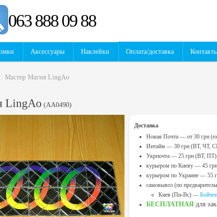
063 888 09 88
омки
Аксессуары
Наклейки
Оплата/доставка
Контакт
/
Мастер Магия LingAo
я LingAo
(
AA0490
)
Доставка
Новая Почта — от 30 грн (е
Интайм — 30 грн (ВТ, ЧТ, С
Укрпочта — 25 грн (ВТ, ПТ)
курьером по Киеву — 45 гр
курьером по Украине — 55 
самовывоз (по предваритель
Киев (Пн-Вс) —
Бойчен
БЕСПЛАТНАЯ
для за