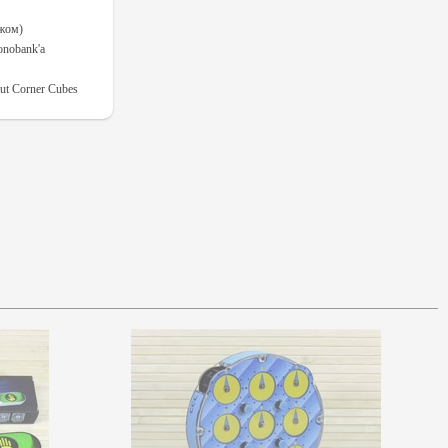
ежом)
onobank'а
t Corner Cubes