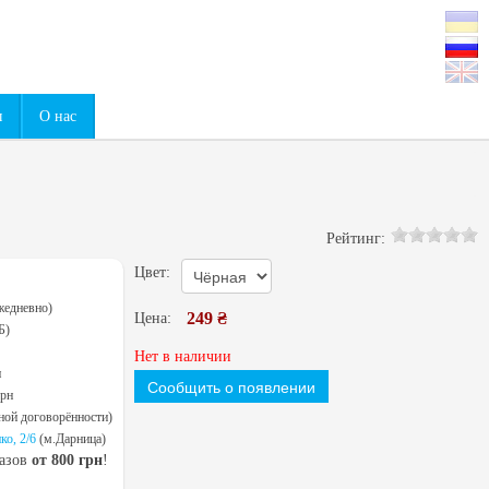
0
ы
О нас
Рейтинг:
Цвет:
жедневно)
249 ₴
Цена:
Б)
Нет в наличии
н
Сообщить о появлении
грн
ной договорённости)
ко, 2/6
(м.Дарница)
казов
от 800 грн
!