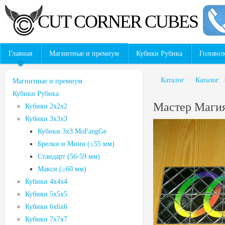
CUT CORNER CUBES
Главная
Магнитные и премиум
Кубики Рубика
Головол
Каталог
/
Каталог
Магнитные и премиум
Кубики Рубика
Мастер Маги
Кубики 2x2x2
Кубики 3х3х3
Кубики 3х3 MoFangGe
Брелки и Мини (≤55 мм)
Стандарт (56-59 мм)
Макси (≥60 мм)
Кубики 4x4x4
Кубики 5х5х5
Кубики 6х6х6
Кубики 7х7х7