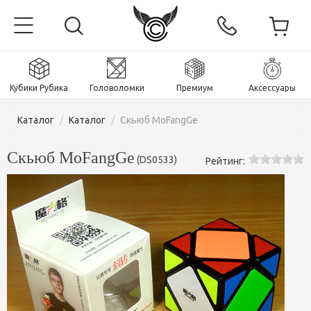
Кубики Рубика
Головоломки
Премиум
Аксессуары
Каталог
/
Каталог
/
Скьюб MoFangGe
Скьюб MoFangGe
(
DS0533
)
Рейтинг:
Главная
Магнитные и премиум
Кубики Рубика
Головоломки
Кубики 2x2x2
Аксессуары
Кубики Рубика 3х3х3
Пираминксы (тетраэдры)