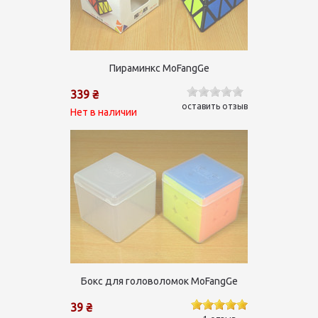
Пираминкс MoFangGe
339 ₴
оставить отзыв
Нет в наличии
Бокс для головоломок MoFangGe
39 ₴