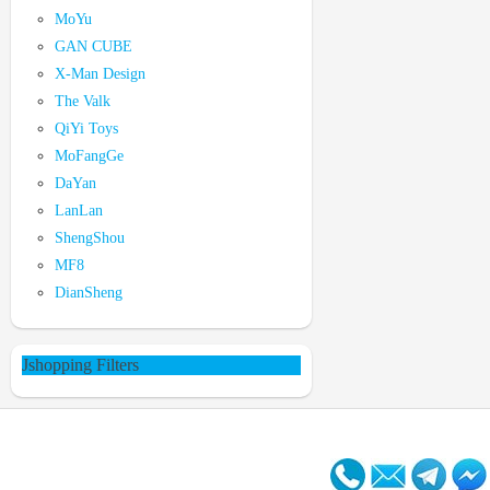
MoYu
GAN CUBE
X-Man Design
The Valk
QiYi Toys
MoFangGe
DaYan
LanLan
ShengShou
MF8
DianSheng
Jshopping Filters