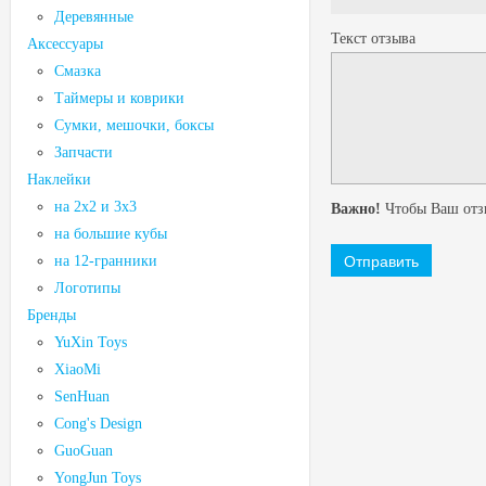
Деревянные
Текст отзыва
Аксессуары
Смазка
Таймеры и коврики
Сумки, мешочки, боксы
Запчасти
Наклейки
на 2х2 и 3х3
Важно!
Чтобы Ваш отзы
на большие кубы
на 12-гранники
Логотипы
Бренды
YuXin Toys
XiaoMi
SenHuan
Cong's Design
GuoGuan
YongJun Toys