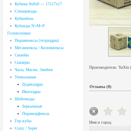
Кубики 8х8х8 — 17х17х17
Стикермоды
Кубшейпы
Кубоиды N×M×P
Головоломки
Пираминксы (тетраэдры)
Мегаминксы / Киломинксы
Скьюбы
Скваеры
Производитель:
YuXin 
Часы, Магии, Змейки
Уникальные
Додекаэдры
Отзывы (0)
Икосаэдры
Шейпмоды
Зеркальные
Пираморфиксы
Гир-кубы
Имя и город
Crazy / Super