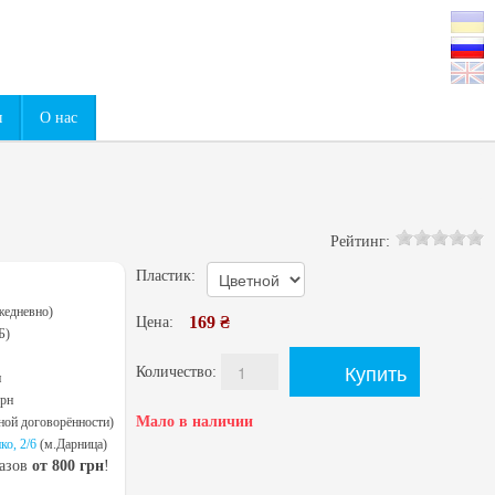
0
ы
О нас
Рейтинг:
Пластик:
жедневно)
169 ₴
Цена:
Б)
Количество:
н
грн
Мало в наличии
ной договорённости)
ко, 2/6
(м.Дарница)
казов
от 800 грн
!