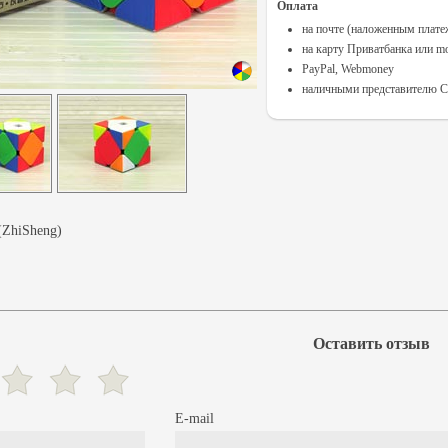
Оплата
на почте (наложенным плат
на карту Приватбанка или m
PayPal, Webmoney
наличными представителю Cu
(ZhiSheng)
Оставить отзыв
E-mail