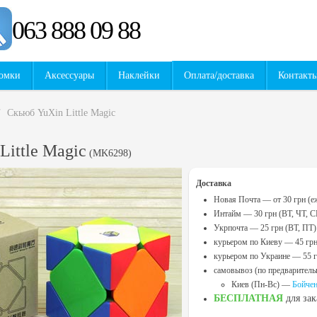
063 888 09 88
омки
Аксессуары
Наклейки
Оплата/доставка
Контакт
/
Скьюб YuXin Little Magic
Little Magic
(
MK6298
)
Доставка
Новая Почта — от 30 грн (е
Интайм — 30 грн (ВТ, ЧТ, С
Укрпочта — 25 грн (ВТ, ПТ)
курьером по Киеву — 45 гр
курьером по Украине — 55 
самовывоз (по предваритель
Киев (Пн-Вс) —
Бойчен
БЕСПЛАТНАЯ
для за