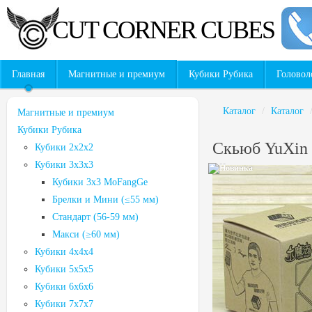
CUT CORNER CUBES
Главная
Магнитные и премиум
Кубики Рубика
Головол
Каталог
/
Каталог
Магнитные и премиум
Кубики Рубика
Скьюб YuXin 
Кубики 2x2x2
Кубики 3х3х3
Кубики 3х3 MoFangGe
Брелки и Мини (≤55 мм)
Стандарт (56-59 мм)
Макси (≥60 мм)
Кубики 4x4x4
Кубики 5х5х5
Кубики 6х6х6
Кубики 7х7х7