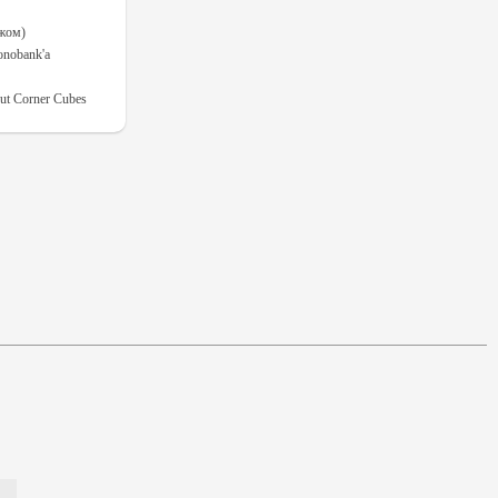
ежом)
onobank'а
t Corner Cubes