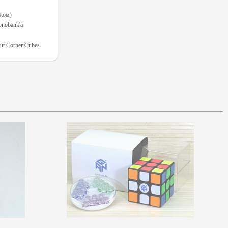
ежом)
onobank'а
t Corner Cubes