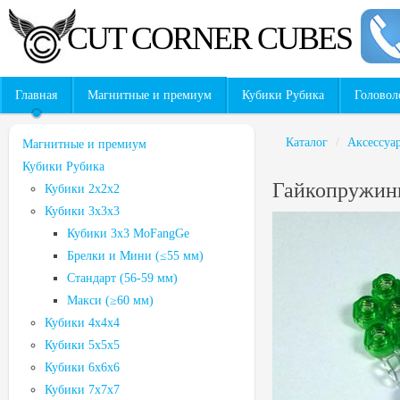
CUT CORNER CUBES
Главная
Магнитные и премиум
Кубики Рубика
Головол
Каталог
/
Аксессуа
Магнитные и премиум
Кубики Рубика
Гайкопружинк
Кубики 2x2x2
Кубики 3х3х3
Кубики 3х3 MoFangGe
Брелки и Мини (≤55 мм)
Стандарт (56-59 мм)
Макси (≥60 мм)
Кубики 4x4x4
Кубики 5х5х5
Кубики 6х6х6
Кубики 7х7х7