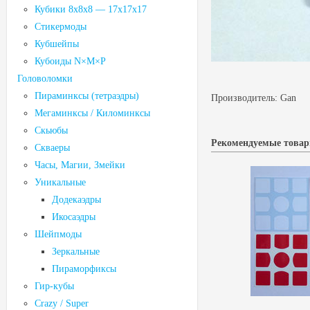
Кубики 8х8х8 — 17х17х17
Стикермоды
Кубшейпы
Кубоиды N×M×P
Головоломки
Пираминксы (тетраэдры)
Производитель:
Gan
Мегаминксы / Киломинксы
Скьюбы
Рекомендуемые това
Скваеры
Часы, Магии, Змейки
Уникальные
Додекаэдры
Икосаэдры
Шейпмоды
Зеркальные
Пираморфиксы
Гир-кубы
Crazy / Super