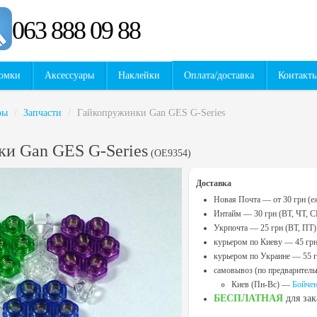
063 888 09 88
омки
Аксессуары
Наклейки
Оплата/доставка
Контакт
ры
/
Запчасти
/
Гайкопружинки Gan GES G-Series
и Gan GES G-Series
(
OE9354
)
Доставка
Новая Почта — от 30 грн (е
Интайм — 30 грн (ВТ, ЧТ, С
Укрпочта — 25 грн (ВТ, ПТ)
курьером по Киеву — 45 гр
курьером по Украине — 55 
самовывоз (по предваритель
Киев (Пн-Вс) —
Бойчен
БЕСПЛАТНАЯ
для за