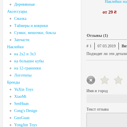
Наклейки на 
Деревянные
Аксессуары
от 29 ₴
Смазка
Таймеры и коврики
Сумки, мешочки, боксы
Отзывы (1)
Запчасти
# 1
07.03.2019
Ви
Наклейки
Подходят ли эти детали
на 2х2 и 3х3
на большие кубы
на 12-гранники
Логотипы
Бренды
YuXin Toys
Имя и город
XiaoMi
SenHuan
Текст отзыва
Cong's Design
GuoGuan
YongJun Toys