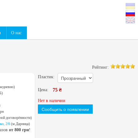
0
ы
О нас
Рейтинг:
Пластик:
жедневно)
75 ₴
Цена:
Б)
Нет в наличии
н
Сообщить о появлении
грн
ной договорённости)
ко, 2/6
(м.Дарница)
казов
от 800 грн
!