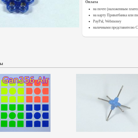
Оплата
на почте (наложенным плат
на карту Приватбанка или m
PayPal, Webmoney
наличными представителю Cu
ры