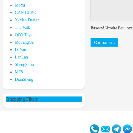
MoYu
GAN CUBE
X-Man Design
The Valk
Важно!
Чтобы Ваш отзы
QiYi Toys
MoFangGe
DaYan
LanLan
ShengShou
MF8
DianSheng
Jshopping Filters