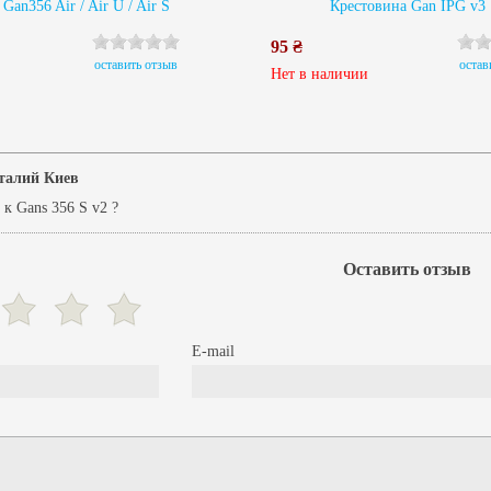
Gan356 Air / Air U / Air S
Крестовина Gan IPG v3
95 ₴
оставить отзыв
остав
Нет в наличии
талий Киев
 к Gans 356 S v2 ?
Оставить отзыв
E-mail