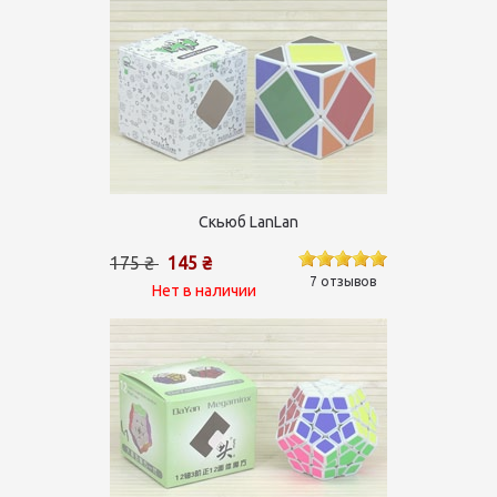
Скьюб LanLan
175 ₴
145 ₴
7 отзывов
Нет в наличии