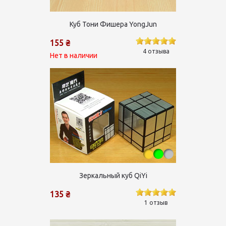
Куб Тони Фишера YongJun
155 ₴
4 отзыва
Нет в наличии
Зеркальный куб QiYi
135 ₴
1 отзыв