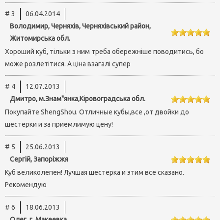
# 3
06.04.2014
Володимир, Черняхів, Черняхівський район,
Житомирська обл.
Хороший куб, тільки з ним треба обережніше поводитись, бо
може розлетітися. А ціна взагалі супер
# 4
12.07.2013
Дмитро, м.Знам"янка,Кіровоградська обл.
Покупайте ShengShou. Отличные кубы,все ,от двойки до
шестерки и за приемлимую цену!
# 5
25.06.2013
Сергій, Запоріжжя
Куб великолепен! Лучшая шестерка и этим все сказано.
Рекомендую
# 6
18.06.2013
Олег, г. Макеевка