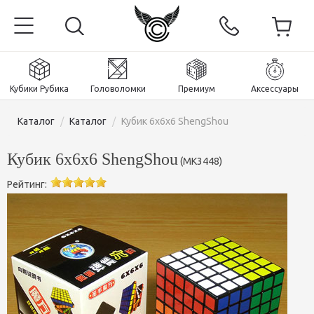
Кубики Рубика
Головоломки
Премиум
Аксессуары
Каталог
/
Каталог
/
Кубик 6х6х6 ShengShou
Кубик 6х6х6 ShengShou
(
MK3448
)
Рейтинг:
Главная
Магнитные и премиум
Кубики Рубика
Головоломки
Кубики 2x2x2
Аксессуары
Кубики Рубика 3х3х3
Пираминксы (тетраэдры)