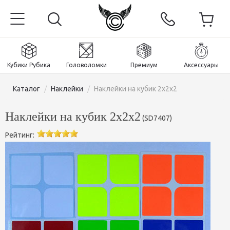
Кубики Рубика
Головоломки
Премиум
Аксессуары
Каталог
/
Наклейки
/
Наклейки на кубик 2х2х2
Наклейки на кубик 2х2х2
(
SD7407
)
Рейтинг:
Главная
Магнитные и премиум
Кубики Рубика
Головоломки
Кубики 2x2x2
Аксессуары
Кубики Рубика 3х3х3
Пираминксы (тетраэдры)