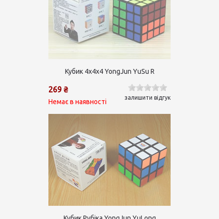
Кубик 4х4х4 YongJun YuSu R
269 ₴
залишити відгук
Немає в наявності
Кубик Рубіка YongJun YuLong