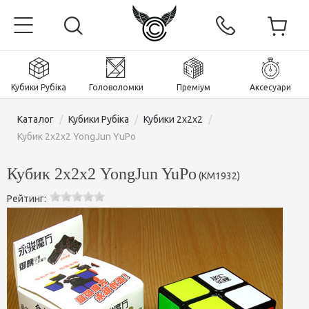
Кубики Рубіка
Головоломки
Преміум
Аксесуари
Каталог
/
Кубики Рубіка
/
Кубики 2x2x2
/
Кубик 2х2х2 YongJun YuPo
Кубик 2х2х2 YongJun YuPo
(
KM1932
)
Головна
Рейтинг:
Магнітні та преміум
Кубики Рубіка
Головоломки
Кубики 2x2x2
Аксесуари
Кубики Рубіка 3х3х3
Пірамінкси (тетраедри)