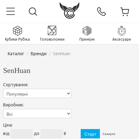
Кубики Рубіка
Головоломки
Преміум
Аксесуари
Каталог
/
Бренди
/
SenHuan
SenHuan
Головна
Сортування:
Магнітні та преміум
Виробник:
Кубики Рубіка
Головоломки
Кубики 2x2x2
Ціна:
Аксесуари
Кубики Рубіка 3х3х3
Пірамінкси (тетраедри)
від
до
₴
Скинути