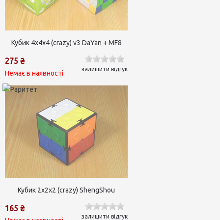
Кубик 4х4х4 (crazy) v3 DaYan + MF8
275 ₴
залишити відгук
Немає в наявності
Кубик 2х2х2 (crazy) ShengShou
165 ₴
залишити відгук