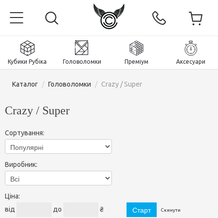
Кубики Рубіка
Головоломки
Преміум
Аксесуари
Каталог
/
Головоломки
/
Crazy / Super
Crazy / Super
Головна
Сортування:
Магнітні та преміум
Виробник:
Кубики Рубіка
Головоломки
Кубики 2x2x2
Ціна:
Аксесуари
Кубики Рубіка 3х3х3
Пірамінкси (тетраедри)
від
до
₴
Скинути