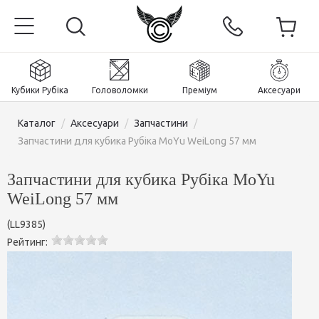
Кубики Рубіка
Головоломки
Преміум
Аксесуари
Каталог
/
Аксесуари
/
Запчастини
/
Запчастини для кубика Рубіка MoYu WeiLong 57 мм
Запчастини для кубика Рубіка MoYu
Головна
WeiLong 57 мм
Магнітні та преміум
(
LL9385
)
Рейтинг:
Кубики Рубіка
Головоломки
Кубики 2x2x2
Аксесуари
Кубики Рубіка 3х3х3
Пірамінкси (тетраедри)