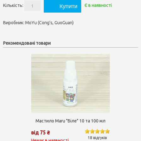
Кількість:
Є в наявності
Виробник:
MoYu (Cong's, GuoGuan)
Рекомендовані товари
Мастило Maru "Біле" 10 та 100 мл
від 75 ₴
18 відгуків
Немає в наявності