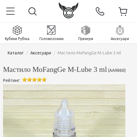
Кубики Рубіка
Головоломки
Преміум
Аксесуари
Каталог
/
Аксесуари
/
Мастило MoFangGe M-Lube 3 ml
Мастило MoFangGe M-Lube 3 ml
(
AA9860
)
Рейтинг:
Головна
Магнітні та преміум
Кубики Рубіка
Головоломки
Кубики 2x2x2
Аксесуари
Кубики Рубіка 3х3х3
Пірамінкси (тетраедри)