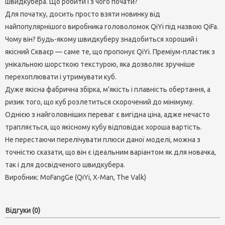
швидкубера. Що робити і з чого почати?
Для початку, досить просто взяти новинку від
найпопулярнішого виробника головоломок QiYi під назвою QiFa.
Чому він? Будь-якому швидкуберу знадобиться хороший і
якісний Скваєр — саме те, що пропонує QiYi. Преміум-пластик з
унікальною шорсткою текстурою, яка дозволяє зручніше
перехоплювати і утримувати куб.
Дуже якісна фабрична збірка, м’якість і плавність обертання, а
ризик того, що куб розлетиться скорочений до мінімуму.
Однією з найголовніших переваг є вигідна ціна, адже нечасто
трапляється, що якісному кубу відповідає хороша вартість.
Не перестаючи перелічувати плюси даної моделі, можна з
точністю сказати, що він є ідеальним варіантом як для новачка,
так і для досвідченого швидкубера.
Виробник:
MoFangGe (QiYi, X-Man, The Valk)
Відгуки (0)