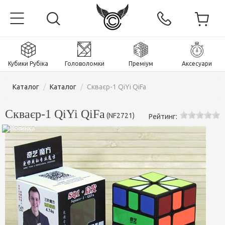
Кубики Рубіка
Головоломки
Преміум
Аксесуари
Каталог
/
Каталог
/
Скваєр-1 QiYi QiFa
Скваєр-1 QiYi QiFa
(
NF2721
)
Рейтинг:
Головна
Магнітні та преміум
Кубики Рубіка
Головоломки
Кубики 2x2x2
Аксесуари
Кубики Рубіка 3х3х3
Пірамінкси (тетраедри)