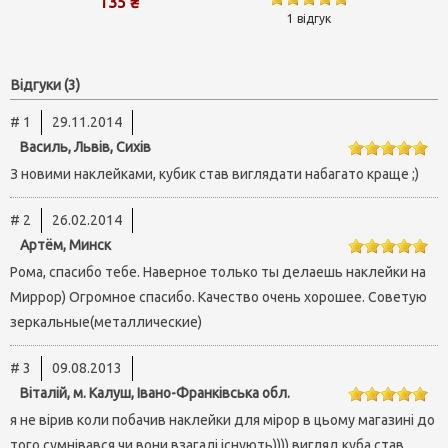
135 ₴
1 відгук
Відгуки (3)
# 1
29.11.2014
Василь, Львів, Сихів
З новими наклейками, кубик став виглядати набагато краще ;)
# 2
26.02.2014
Артём, Минск
Рома, спасибо тебе. Наверное только ты делаешь наклейки на
Миррор) Огромное спасибо. Качество очень хорошее. Советую
зеркальные(металлические)
# 3
09.08.2013
Віталій, м. Калуш, Івано-Франківська обл.
я не вірив коли побачив наклейки для мірор в цьому магазині до
того сумнівався чи вони взагалі існують)))) вигляд куба став