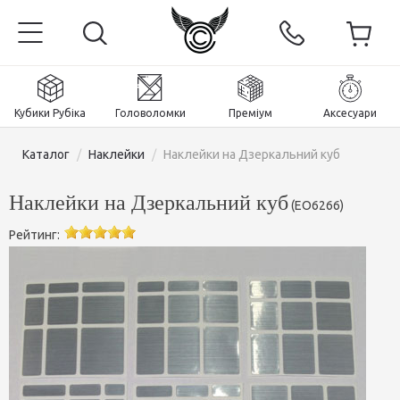
Кубики Рубіка
Головоломки
Преміум
Аксесуари
Каталог
/
Наклейки
/
Наклейки на Дзеркальний куб
Наклейки на Дзеркальний куб
(
EO6266
)
Рейтинг:
Головна
Магнітні та преміум
Кубики Рубіка
Головоломки
Кубики 2x2x2
Аксесуари
Кубики Рубіка 3х3х3
Пірамінкси (тетраедри)