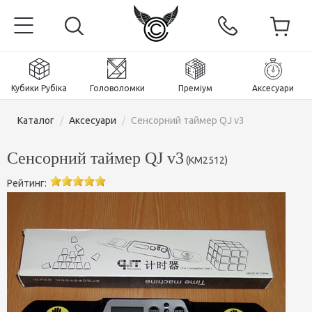
Кубики Рубіка
Головоломки
Преміум
Аксесуари
Каталог
/
Аксесуари
/
Сенсорний таймер QJ v3
Сенсорний таймер QJ v3
(
KM2512
)
Рейтинг:
Головна
Магнітні та преміум
Кубики Рубіка
Головоломки
Кубики 2x2x2
Аксесуари
Кубики Рубіка 3х3х3
Пірамінкси (тетраедри)