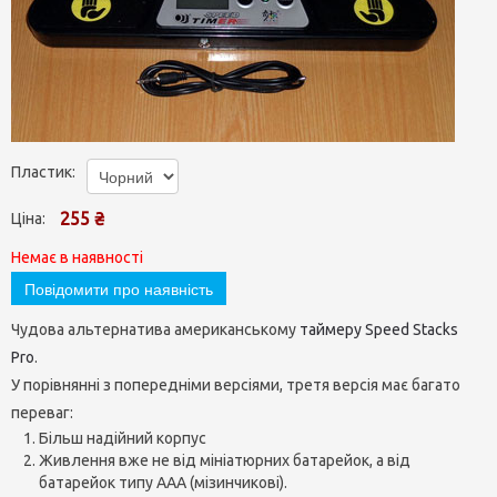
Наклейки
Кубики 4x4x4
Мегамінкси / Кіломінкси
Мастило
Брелки та Міні (≤55 мм)
Оплата/доставка
Кубики 5х5х5
Ск’юби
Таймери та килимки
на 2х2 та 3х3
Стандарт (56-59 мм)
Контакти
Кубики 6х6х6
Скваєри
Сумки, мішечки, бокси
на великі куби
Максі (≥60 мм)
Про нас
Кубики 7х7х7
Годинники, Магії, Змійки
Запчастини
на 12-гранники
Пластик:
Кубики 8x8x8 — 17x17x17
Унікальні
255 ₴
Ціна:
Кубоїди N×M×P
Шейпмоди
Додекаедри
Немає в наявності
Повідомити про наявність
Стікермоди
Гір-куби
Ікосаедри
Дзеркальні
Чудова альтернатива американському
таймеру Speed Stacks
Super / Crazy
Піраморфікси
Pro
.
Дерев’яні
У порівнянні з попередніми версіями, третя версія має багато
переваг:
Більш надійний корпус
Живлення вже не від мініатюрних батарейок, а від
батарейок типу ААА (мізинчикові).