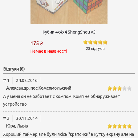
Кубик 4х4х4 ShengShou v5
175 ₴
28 відгуків
Немає в наявності
Відгуки (8)
# 1
24.02.2016
Александр, пос.Комсомольский
А у меня он не работает с компом. Комп не обнаруживает
устройство
# 2
30.11.2014
Юра, Львів
Хороший таймер,але були якісь "крапочки" в кутку екрану але на