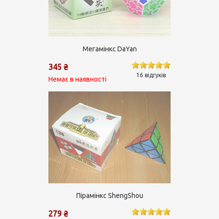
Мегамінкс DaYan
345 ₴
16 відгуків
Немає в наявності
Пірамінкс ShengShou
279 ₴