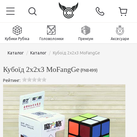
Кубики Рубіка
Головоломки
Преміум
Аксесуари
Каталог
/
Каталог
/
Кубоїд 2x2x3 MoFangGe
Кубоїд 2x2x3 MoFangGe
(
FN8499
)
Рейтинг:
Головна
Магнітні та преміум
Кубики Рубіка
Головоломки
Кубики 2x2x2
Аксесуари
Кубики Рубіка 3х3х3
Пірамінкси (тетраедри)