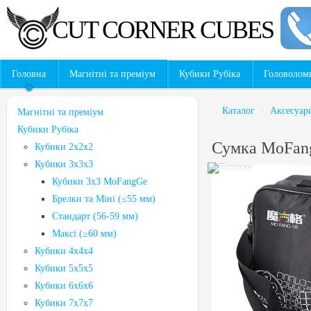
CUT CORNER CUBES
Головна
Магнітні та преміум
Кубики Рубіка
Головолом
Каталог
/
Аксесуар
Магнітні та преміум
Кубики Рубіка
Сумка MoFan
Кубики 2x2x2
Кубики 3х3х3
Кубики 3х3 MoFangGe
Брелки та Міні (≤55 мм)
Стандарт (56-59 мм)
Максі (≥60 мм)
Кубики 4x4x4
Кубики 5х5х5
Кубики 6х6х6
Кубики 7х7х7