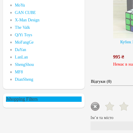
MoYu
GAN CUBE
X-Man Design
The Valk
QiYi Toys
Кубик 
MoFangGe
DaYan
995 ₴
LanLan
Немає в на
ShengShou
MF8
DianSheng
Відгуки (0)
Jshopping Filters
Ім’я та місто