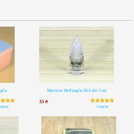
ngGe
Мастило MoFangGe M-Lube 3 ml
35 ₴
відгук
1 відгук