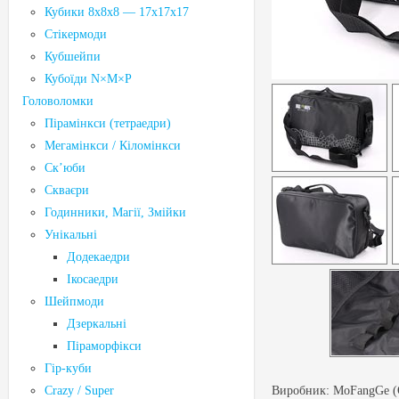
Кубики 8x8x8 — 17x17x17
Стікермоди
Кубшейпи
Кубоїди N×M×P
Головоломки
Пірамінкси (тетраедри)
Мегамінкси / Кіломінкси
Ск’юби
Скваєри
Годинники, Магії, Змійки
Унікальні
Додекаедри
Ікосаедри
Шейпмоди
Дзеркальні
Піраморфікси
Гір-куби
Crazy / Super
Виробник:
MoFangGe (Q