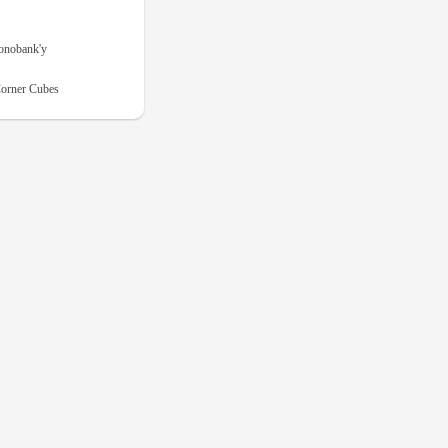
onobank'у
orner Cubes