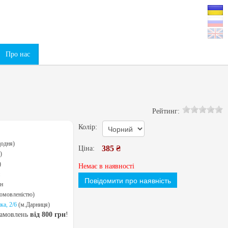
0
Про нас
Рейтинг:
Колір:
щодня)
385 ₴
Ціна:
)
)
Немає в наявності
Повідомити про наявність
рн
домовленістю)
ка, 2/6
(м.Дарниця)
замовлень
від 800 грн
!