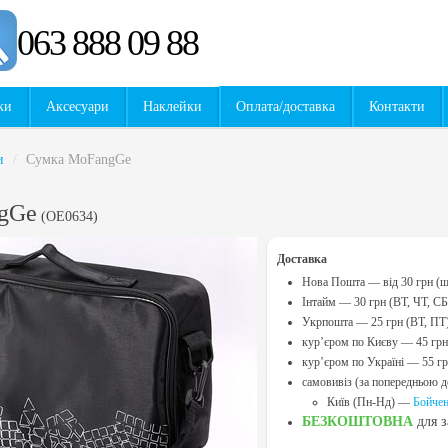
063 888 09 88
ки
Аксесуари
Наклейки
Оплата/доставка
Контакти
и
/
Сумка MoFangGe
gGe
(
OE0634
)
Доставка
Нова Пошта — від 30 грн (
Інтайм — 30 грн (ВТ, ЧТ, СБ
Укрпошта — 25 грн (ВТ, ПТ
кур’єром по Києву — 45 грн
кур’єром по Україні — 55 г
самовивіз (за попередньою 
Київ (Пн-Нд) —
Бойчен
БЕЗКОШТОВНА
для 