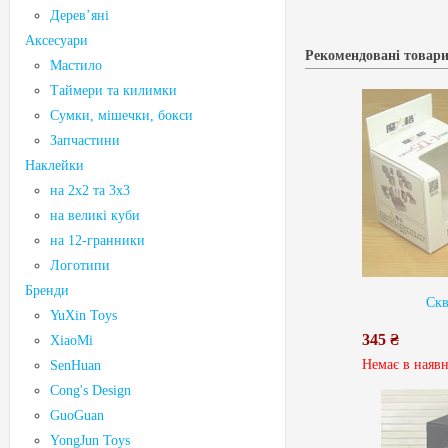
Дерев’яні
Аксесуари
Рекомендовані товар
Мастило
Таймери та килимки
Сумки, мішечки, бокси
Запчастини
Наклейки
на 2х2 та 3х3
на великі куби
на 12-гранники
Логотипи
Бренди
Скв
YuXin Toys
345 ₴
XiaoMi
Немає в наявн
SenHuan
Cong's Design
GuoGuan
YongJun Toys