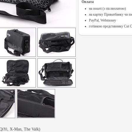
Оплата
на пошті (з післяплатою)
на картку Приватбанку чи m
PayPal, Webmoney
готівкою представнику Cut C
iYi, X-Man, The Valk)